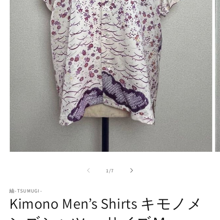
モ
ー
の
1
/
7
ダ
ル
で
紬-TSUMUGI-
Kimono Men’s Shirts キモノメ
メ
デ
ィ