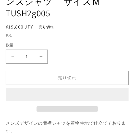
ンズシャツ サイズＭ
ア
(1)
(2
TUSH2g005
を
開
く
通
¥19,800 JPY
売り切れ
常
税込
価
数量
格
Kimono
Kimono
Men’s
Men’s
Shirts
Shirts
売り切れ
キ
キ
モ
モ
ノ
ノ
メ
メ
ン
ン
ズ
ズ
シ
シ
メンズデザインの開襟シャツを着物生地で仕立てておりま
ャ
ャ
す。