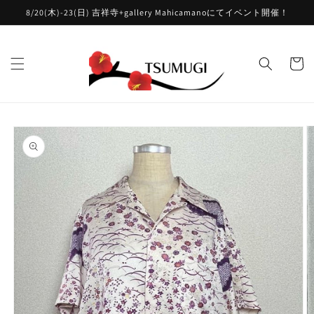
コンテ
8/20(木)-23(日) 吉祥寺+gallery Mahicamanoにてイベント開催！
ンツに
進む
カ
ー
ト
商品情
報にス
キップ