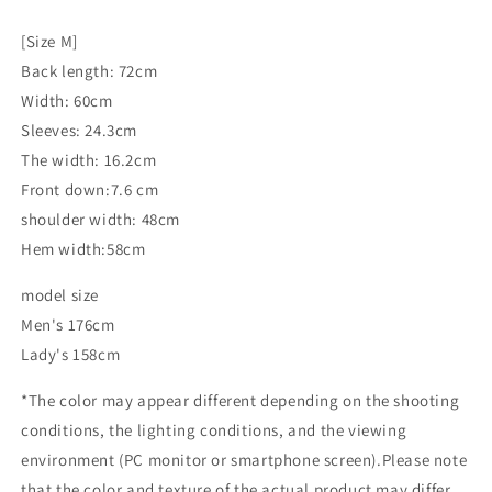
[Size M]
Back length
: 72cm
Width
: 60cm
Sleeves
: 24.3cm
The width
: 16.2cm
Front down
:7.6 cm
shoulder width
: 48cm
Hem width
:58cm
model size
Men's 176cm
Lady's 158cm
*
The color may appear different depending on the shooting
conditions, the lighting conditions, and the viewing
environment (PC monitor or smartphone screen).
Please note
that the color and texture of the actual product may differ