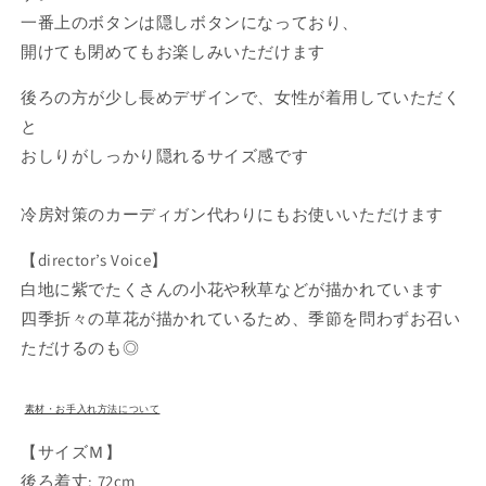
ツ
ツ
一番上のボタンは隠しボタンになっており、
サ
サ
開けても閉めてもお楽しみいただけます
イ
イ
ズ
ズ
後ろの方が少し長めデザインで、女性が着用していただく
Ｍ
Ｍ
と
TUSH2g005
TUSH2g005
おしりがしっかり隠れるサイズ感です
の
の
数
数
量
量
冷房対策のカーディガン代わりにもお使いいただけます
を
を
【director’s Voice】
減
増
白地に紫でたくさんの小花や秋草などが描かれています
ら
や
す
す
四季折々の草花が描かれているため、季節を問わずお召い
ただけるのも◎
素材・お手入れ方法について
【サイズＭ】
後ろ着丈
: 72cm