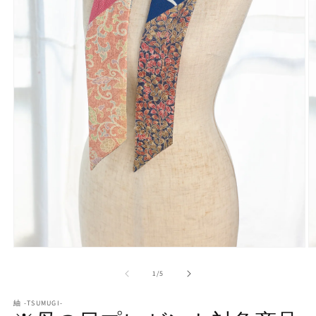
モ
ー
の
1
/
5
ダ
ル
で
紬 -TSUMUGI-
メ