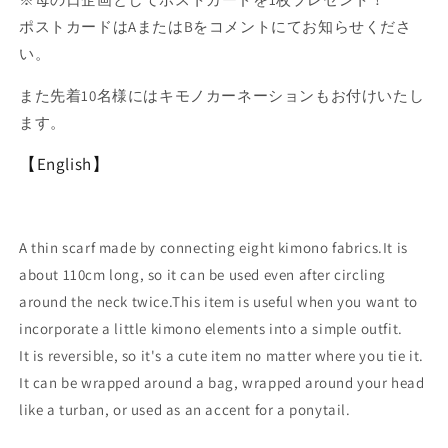
量
量
ポストカードはAまたはBをコメントにてお知らせくださ
を
を
減
増
い。
ら
や
また先着10名様にはキモノカーネーションもお付けいたし
す
す
ます。
【English】
A thin scarf made by connecting eight kimono fabrics.It is
about 110cm long, so it can be used even after circling
around the neck twice.This item is useful when you want to
incorporate a little kimono elements into a simple outfit.
It is reversible, so it's a cute item no matter where you tie it.
It can be wrapped around a bag, wrapped around your head
like a turban, or used as an accent for a ponytail.