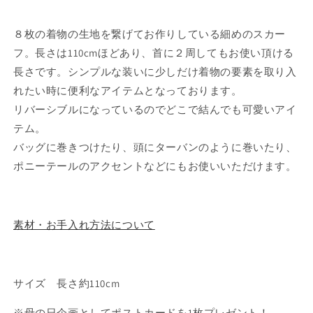
対
対
象
象
８枚の着物の生地を繋げてお作りしている細めのスカー
商
商
フ。長さは110cmほどあり、首に２周してもお使い頂ける
品
品
長さです。シンプルな装いに少しだけ着物の要素を取り入
※
※
KIMONO
KIMONO
れたい時に便利なアイテムとなっております。
multi
multi
リバーシブルになっているのでどこで結んでも可愛いアイ
tie
tie
テム。
TUAC8d024
TUAC8d024
バッグに巻きつけたり、頭にターバンのように巻いたり、
キ
キ
モ
モ
ポニーテールのアクセントなどにもお使いいただけます。
ノ
ノ
マ
マ
ル
ル
素材・お手入れ方法について
チ
チ
タ
タ
イ
イ
の
の
サイズ 長さ約110cm
数
数
※母の日企画としてポストカードを1枚プレゼント！