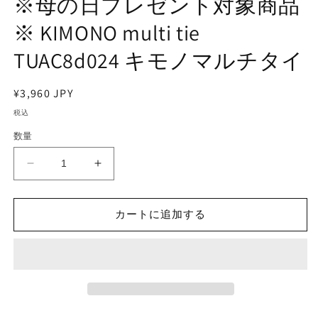
※母の日プレゼント対象商品
デ
※ KIMONO multi tie
ィ
ア
(1)
(2
TUAC8d024 キモノマルチタイ
を
開
く
通
¥3,960 JPY
常
税込
価
数量
格
※
※
母
母
の
の
カートに追加する
日
日
プ
プ
レ
レ
ゼ
ゼ
ン
ン
ト
ト