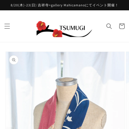
コンテ
8/20(木)-23(日) 吉祥寺+gallery Mahicamanoにてイベント開催！
ンツに
進む
カ
ー
ト
商品情
報にス
キップ